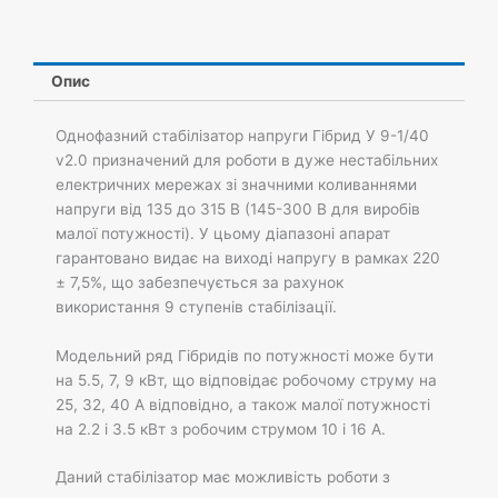
Гібрид
У
9-
1/40
Опис
v2.0
кількість
Однофазний стабілізатор напруги Гібрид У 9-1/40
v2.0 призначений для роботи в дуже нестабільних
електричних мережах зі значними коливаннями
напруги від 135 до 315 В (145-300 В для виробів
малої потужності). У цьому діапазоні апарат
гарантовано видає на виході напругу в рамках 220
± 7,5%, що забезпечується за рахунок
використання 9 ступенів стабілізації.
Модельний ряд Гібридів по потужності може бути
на 5.5, 7, 9 кВт, що відповідає робочому струму на
25, 32, 40 А відповідно, а також малої потужності
на 2.2 і 3.5 кВт з робочим струмом 10 і 16 А.
Даний стабілізатор має можливість роботи з