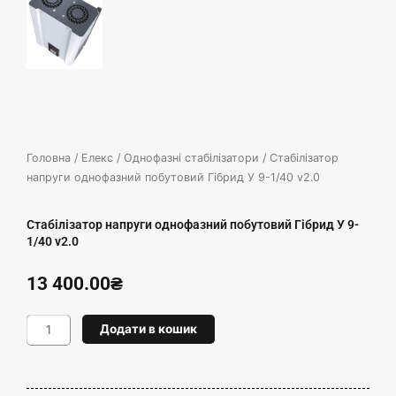
Головна
/
Елекс
/
Однофазні стабілізатори
/ Стабілізатор
напруги однофазний побутовий Гібрид У 9-1/40 v2.0
Стабілізатор напруги однофазний побутовий Гібрид У 9-
1/40 v2.0
13 400.00
₴
Стабілізатор
Додати в кошик
напруги
однофазний
побутовий