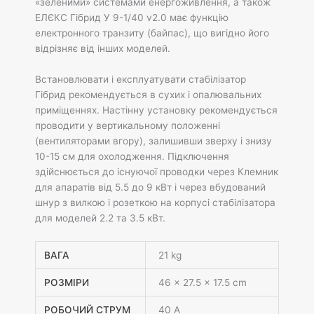
«зеленими» системами енергоживлення, а також
ЕЛЄКС Гібрид У 9-1/40 v2.0 має функцію
електронного транзиту (байпас), що вигідно його
відрізняє від інших моделей.
Встановлювати і експлуатувати стабілізатор
Гібрид рекомендується в сухих і опалювальних
приміщеннях. Настінну установку рекомендується
проводити у вертикальному положенні
(вентиляторами вгору), залишивши зверху і знизу
10-15 см для охолодження. Підключення
здійснюється до існуючої проводки через Клемник
для апаратів від 5.5 до 9 кВт і через вбудований
шнур з вилкою і розеткою на корпусі стабілізатора
для моделей 2.2 та 3.5 кВт.
ВАГА
21 kg
РОЗМІРИ
46 × 27.5 × 17.5 cm
РОБОЧИЙ СТРУМ
40 А