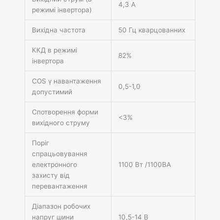
4,3 А
режимі інвертора)
Вихідна частота
50 Гц кварцованних
ККД в режимі
82%
інвертора
СОS γ навантаження
0,5-1,0
допустимий
Спотворення форми
<3%
вихідного струму
Поріг
спрацьовування
електронного
1100 Вт /1100ВА
захисту від
перевантаження
Діапазон робочих
напруг шини
10,5-14 В