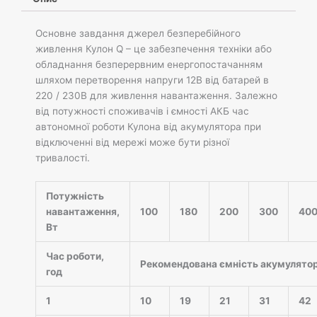
Основне завдання джерел безперебійного
живлення Кулон Q – це забезпечення техніки або
обладнання безперервним енергопостачанням
шляхом перетворення напруги 12В від батарей в
220 / 230В для живлення навантаження. Залежно
від потужності споживачів і ємності АКБ час
автономної роботи Кулона від акумулятора при
відключенні від мережі може бути різної
тривалості.
Потужність
навантаження,
100
180
200
300
40
Вт
Час роботи,
Рекомендована ємність акумулятор
год
1
10
19
21
31
42