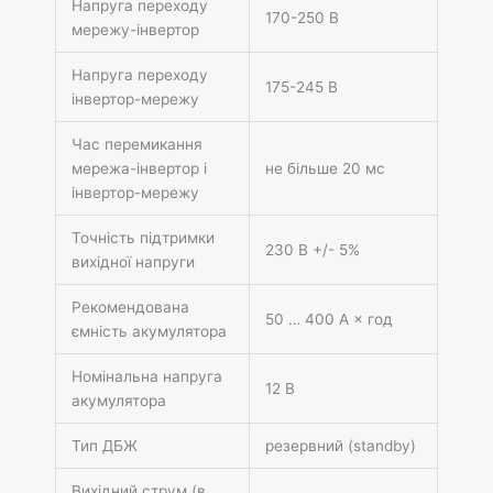
Напруга переходу
170-250 В
мережу-інвертор
Напруга переходу
175-245 В
інвертор-мережу
Час перемикання
мережа-інвертор і
не більше 20 мс
інвертор-мережу
Точність підтримки
230 В +/- 5%
вихідної напруги
Рекомендована
50 … 400 А × год
ємність акумулятора
Номінальна напруга
12 В
акумулятора
Тип ДБЖ
резервний (standby)
Вихідний струм (в