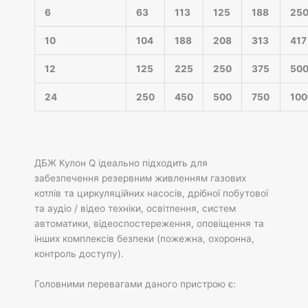
6
63
113
125
188
25
10
104
188
208
313
417
12
125
225
250
375
50
24
250
450
500
750
100
ДБЖ Кулон Q ідеально підходить для
забезпечення резервним живленням газових
котлів та циркуляційних насосів, дрібної побутової
та аудіо / відео техніки, освітлення, систем
автоматики, відеоспостереження, оповіщення та
інших комплексів безпеки (пожежна, охоронна,
контроль доступу).
Головними перевагами даного пристрою є: