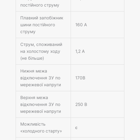
постійного струму
Плавкий запобіжник
шини постійного
160 А
струму
Струм, споживаний
на холостому ходу
1,2 А
(не більше)
Нижня межа
відключення ЗУ по
170В
мережевої напруги
Верхня межа
відключення ЗУ по
250 В
мережевої напруги
Можливість
є
«холодного старту»