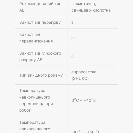
Рекомендований тип
герметична,
АБ
свинцево-кислотна
Захист від перегріву
є
Захист від
є
перевантаження
Захист від глибокого
є
розряду АБ
євророзетка
Тип вихідного роз’єму
(SHUKO)
Температура
навколишнього
0
0
0
С – +40
З
середовища при
роботі
Температура
навколишнього
0
0
-10
С – +50
З