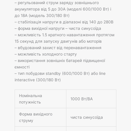
– регульований струм заряду зовнішнього
акумулятора від 5 до 30А (моделі 600/1000 Вт) і
до 18А (модель 300/180 Вт)
– стабілізація напруги в діапазоні від 140 до 280В
– форма вихідної напруги – чиста синусоїда
– можливість 1.5 кратного навантаження протягом
15 секунд для запуску двигунів або моторів
– вбудований захист від перенавантаження
– можливість холодного старту
– використання зовнішніх батарей підвищеної
ємності
– тип побудови standby (600/1000 Вт) або line
interactive (300/180 Вт)
Номінальна
1000 Вт/ВА
потужність
Форма вихідного
чиста синусоїда
струму