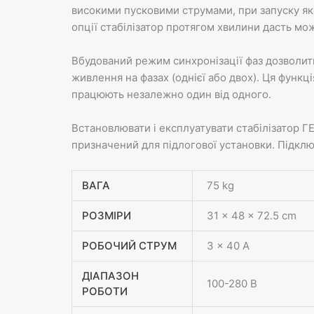
високими пусковими струмами, при запуску яко
опції стабілізатор протягом хвилини дасть мож
Вбудований режим синхронізації фаз дозволить
живлення на фазах (однієї або двох). Ця функц
працюють незалежно один від одного.
Встановлювати і експлуатувати стабілізатор Г
призначений для підлогової установки. Підкл
ВАГА
75 kg
РОЗМІРИ
31 × 48 × 72.5 cm
РОБОЧИЙ СТРУМ
3 x 40 А
ДІАПАЗОН
100-280 В
РОБОТИ