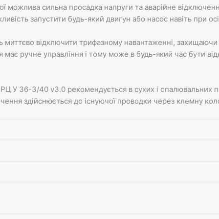
ї можлива сильна просадка напруги та аварійне відключення 
ливість запустити будь-який двигун або насос навіть при ос
 миттєво відключити трифазному навантаженні, захищаючи її
ія має ручне управління і тому може в будь-який час бути в
ЕРЦ У 36-3/40 v3.0 рекомендується в сухих і опалювальних 
ючення здійснюється до існуючої проводки через клемну кол