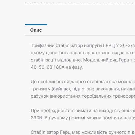
Опис
Трифазний стабілізатор напруги ГЕРЦ У 36-3/4
цьому діапазоні апарат гарантовано видає на в
стабілізації відповідно. Модельний ряд Герц по
40, 50, 63 і 80А на фазу.
До особливостей даного стабілізатора можна в
транзиту (байпас), підлогове виконання, наявн
рахунок використання тороїдальних трансформ
При необхідності отримати на виході стабіліза
230В. В ручному режимі можна поміняти напруг
Стабілізатор Герц має можливість ручного пі