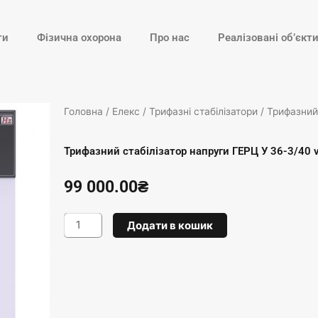
ти
Фізична охорона
Про нас
Реалізовані об’єкт
Головна
/
Елекс
/
Трифазні стабілізатори
/ Трифазний
Трифазний стабілізатор напруги ГЕРЦ У 36-3/40 
99 000.00
₴
Трифазний
Додати в кошик
стабілізатор
напруги
ГЕРЦ
У
36-