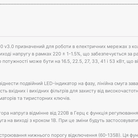
0 v3.0 призначений для роботи в електричних мережах з кол
иході напругу в рамках 220 ± 1-1.5%, що забезпечується за 
 потужності може бути на 16.5, 22.5, 27, 33, 41 і 53 кВт, що 
іднести подвійний LED-індикатор на фазу, лінійна смуга зав
ість вхідних і вихідних фільтрів для захисту від високочаст
аторів та тиристорних ключів.
тора напруга відмінне від 220В в Герц є функція регулювання
а на виході з кроком 1В. При це зміни будуть застосовувати
дстроювання нижнього порогу відключення (60-135В). Ця фун