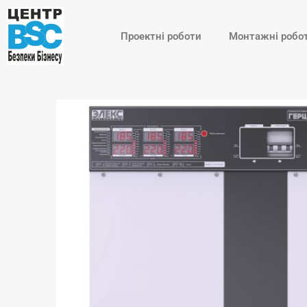
Перейти
до
Проектні роботи
Монтажні робо
вмісту