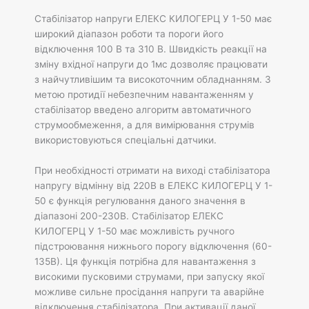
Стабілізатор напруги ЕЛЕКС КИЛОГЕРЦ У 1-50 має
широкий діапазон роботи та пороги його
відключення 100 В та 310 В. Швидкість реакції на
зміну вхідної напруги до 1мс дозволяє працювати
з найчутливішим та високоточним обладнанням. З
метою протидії небезпечним навантаженням у
стабілізатор введено алгоритм автоматичного
струмообмеження, а для вимірювання струмів
використовуються спеціальні датчики.
При необхідності отримати на виході стабілізатора
напругу відмінну від 220В в ЕЛЕКС КИЛОГЕРЦ У 1-
50 є функція регулювання даного значення в
діапазоні 200-230В. Стабілізатор ЕЛЕКС
КИЛОГЕРЦ У 1-50 має можливість ручного
підстроювання нижнього порогу відключення (60-
135В). Ця функція потрібна для навантаження з
високими пусковими струмами, при запуску якої
можливе сильне просідання напруги та аварійне
відключення стабілізатора. При активації даної