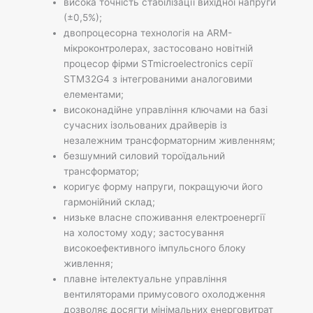
висока точність стабілізації вихідної напруги
(±0,5%);
двопроцесорна технологія на ARM-
мікроконтролерах, застосовано новітній
процесор фірми STmicroelectronics серії
STM32G4 з інтегрованими аналоговими
елементами;
високонадійне управління ключами на базі
сучасних ізольованих драйверів із
незалежним трансформаторним живленням;
безшумний силовий тороїдальний
трансформатор;
коригує форму напруги, покращуючи його
гармонійний склад;
низьке власне споживання електроенергії
на холостому ходу; застосування
високоефективного імпульсного блоку
живлення;
плавне інтелектуальне управління
вентиляторами примусового охолодження
дозволяє досягти мінімальних енерговитрат