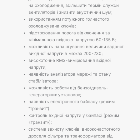
на охолодження, збільшити термін служби
вентиляторів і знизити акустичний шум;
використанням потужного голчастого
охолоджувача ключів;
підстроювання порога відключення за
мінімальною вхідною напругою 60-135 В;
можливість налаштування величини заданої
вихідної напруги в межах 200-230;
високоточне RMS-вимірювання вхідної
напруги;
наявність аналізатора мережі та стану
стабілізатора;
можливість роботи від бензо/дизель-
генераторних установок;
наявність електронного байпасу (режим
“транзит”);
контроль вхідної напруги у байпасі (режим
«транзит»);
система захисту ключів, високочастотного
дроселя фільтра та трансформатора від