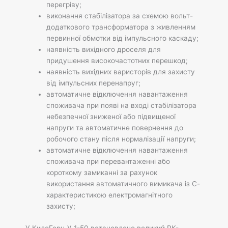
перегріву;
виконання стабілізатора за схемою вольт-
додаткового трансформатора з живленням
первинної обмотки від імпульсного каскаду;
наявність вихідного дроселя для
придушення високочастотних перешкод;
наявність вихідних варисторів для захисту
від імпульсних перенапруг;
автоматичне відключення навантаження
споживача при появі на вході стабілізатора
небезпечної зниженої або підвищеної
напруги та автоматичне повернення до
робочого стану після нормалізації напруги;
автоматичне відключення навантаження
споживача при перевантаженні або
короткому замиканні за рахунок
використання автоматичного вимикача із С-
характеристикою електромагнітного
захисту;
У КилоГерц У 1-50 встановлено великий РК-