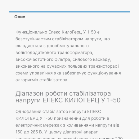
1-
50
кількість
Опис
Функціонально Елекс КилоГерц У 1-50 є
безступінчастим стабілізатором напруги, що
складається з двообмотувального
вольтододаткового трансформатора,
високочастотного фільтра, силового каскаду,
виконаного на сучасних польових транзисторах і
схеми управління яка забезпечує функціонування
алгоритмів стабілізатора.
Діапазон роботи стабілізатора
напруги ЕЛЕКС КИЛОГЕРЦ У 1-50
Однофазний стабілізатор напруги ЕЛЕКС
КИЛОГЕРЦ У 1-50 призначений для роботи в
електричних мережах з коливаннями напруги від
150 до 285 В. У цьому діапазоні апарат
гарантовано видає на виході напругу в рамках 220