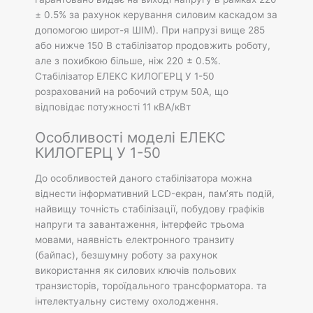
± 0.5% за рахунок керування силовим каскадом за
допомогою широт-я ШІМ). При напрузі вище 285
або нижче 150 В стабілізатор продовжить роботу,
але з похибкою більше, ніж 220 ± 0.5%.
Стабілізатор ЕЛЕКС КИЛОГЕРЦ У 1-50
розрахований на робочий струм 50А, що
відповідає потужності 11 кВА/кВт
Особливості моделі ЕЛЕКС
КИЛОГЕРЦ У 1-50
До особливостей даного стабілізатора можна
віднести інформативний LCD-екран, пам’ять подій,
найвищу точність стабілізації, побудову графіків
напруги та завантаження, інтерфейс трьома
мовами, наявність електронного транзиту
(байпас), безшумну роботу за рахунок
використання як силових ключів польових
транзисторів, тороїдального трансформатора. та
інтелектуальну систему охолодження.