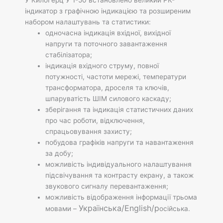
індикатор з графічною індикацією та розширеним
набором налаштувань та статистики:
одночасна індикація вхідної, вихідної
напруги та поточного завантаження
стабілізатора;
індикація вхідного струму, повної
потужності, частоти мережі, температури
трансформатора, дроселя та ключів,
шпаруватість ШІМ силового каскаду;
зберігання та індикація статистичних даних
про час роботи, відключення,
спрацьовування захисту;
побудова графіків напруги та навантаження
за добу;
можливість індивідуального налаштування
підсвічування та контрасту екрану, а також
звукового сигналу перевантаження;
можливість відображення інформації трьома
Українська
/
English
/р
мовами –
осійська.