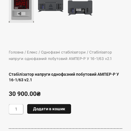
Головна
/
Елекс
/
Однофазні стабілізатори
/ Стабілізатор
напруги однофазний побутовий АМПЕР-Р У 16-1/63 v2.1
Стабілізатор напруги однофазний побутовий АМПЕР-Р У
16-1/63 v2.1
30 900.00
₴
Стабілізатор
Додати в кошик
напруги
однофазний
побутовий