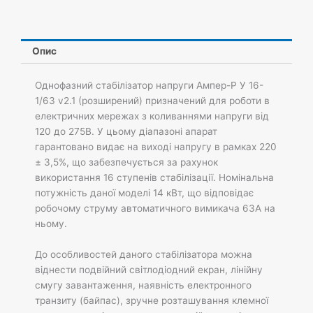
АМПЕР-
Р
У
16-
Опис
1/63
v2.1
Однофазний стабілізатор напруги Ампер-Р У 16-
кількість
1/63 v2.1 (розширений) призначений для роботи в
електричних мережах з коливаннями напруги від
120 до 275В. У цьому діапазоні апарат
гарантовано видає на виході напругу в рамках 220
± 3,5%, що забезпечується за рахунок
використання 16 ступенів стабілізації. Номінальна
потужність даної моделі 14 кВт, що відповідає
робочому струму автоматичного вимикача 63А на
ньому.
До особливостей даного стабілізатора можна
віднести подвійний світлодіодний екран, лінійну
смугу завантаження, наявність електронного
транзиту (байпас), зручне розташування клемної