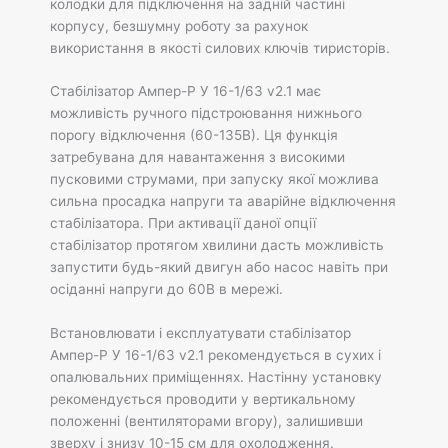
колодки для підключення на задній частині
корпусу, безшумну роботу за рахунок
використання в якості силових ключів тиристорів.
Стабілізатор Ампер-Р У 16-1/63 v2.1 має
можливість ручного підстроювання нижнього
порогу відключення (60-135В). Ця функція
затребувана для навантаження з високими
пусковими струмами, при запуску якої можлива
сильна просадка напруги та аварійне відключення
стабілізатора. При активації даної опції
стабілізатор протягом хвилини дасть можливість
запустити будь-який двигун або насос навіть при
осіданні напруги до 60В в мережі.
Встановлювати і експлуатувати стабілізатор
Ампер-Р У 16-1/63 v2.1 рекомендується в сухих і
опалювальних приміщеннях. Настінну установку
рекомендується проводити у вертикальному
положенні (вентиляторами вгору), залишивши
зверху і знизу 10-15 см для охолодження.