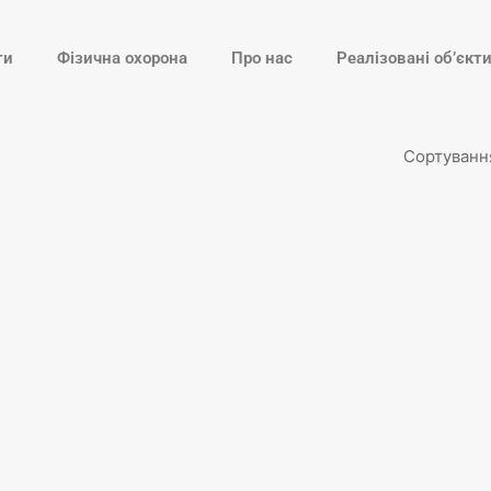
ти
Фізична охорона
Про нас
Реалізовані об’єкт