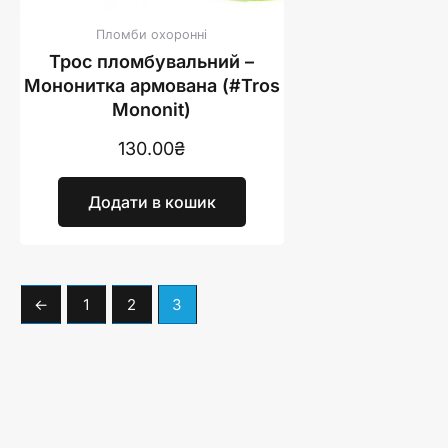
Пломби охоронні
Трос пломбувальний –
Мононитка армована (#Tros
Mononit)
130.00
₴
Додати в кошик
←
1
2
3