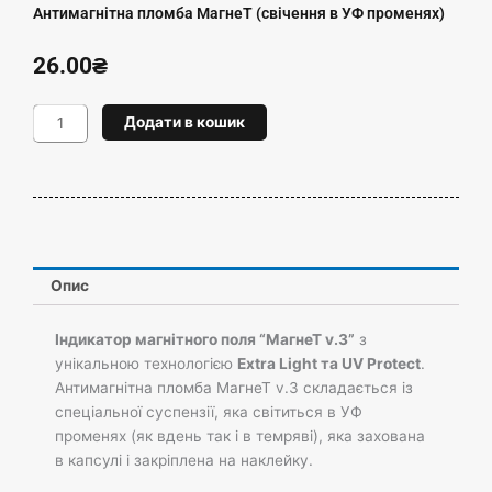
Антимагнітна пломба МагнеТ (свічення в УФ променях)
26.00
₴
Антимагнітна
Додати в кошик
пломба
МагнеТ
(свічення
в
УФ
променях)
кількість
Опис
Індикатор магнітного поля “МагнеТ v.3”
з
унікальною технологією
Extra Light та UV Protect
.
Антимагнітна пломба МагнеТ v.3 складається із
спеціальної суспензії, яка світиться в УФ
променях (як вдень так і в темряві), яка захована
в капсулі і закріплена на наклейку.