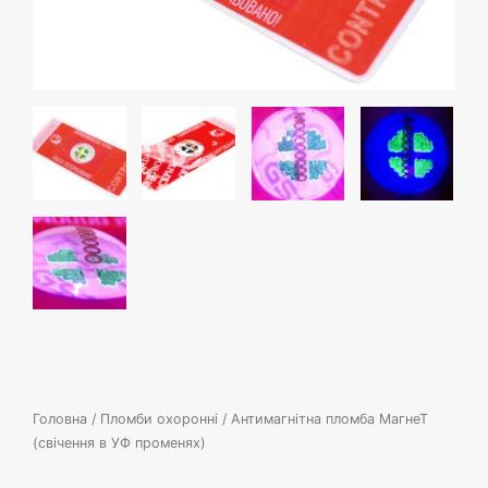
Головна
/
Пломби охоронні
/ Антимагнітна пломба МагнеТ
(свічення в УФ променях)