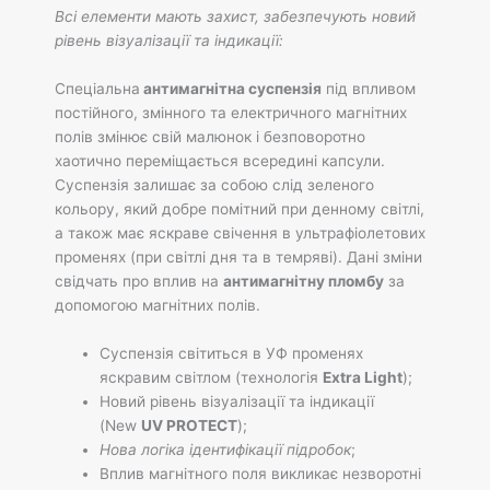
Всі елементи мають захист, забезпечують новий
рівень візуалізації та індикації:
Спеціальна
антимагнітна суспензія
під впливом
постійного, змінного та електричного магнітних
полів змінює свій малюнок і безповоротно
хаотично переміщається всередині капсули.
Суспензія залишає за собою слід зеленого
кольору, який добре помітний при денному світлі,
а також має яскраве свічення в ультрафіолетових
променях (при світлі дня та в темряві). Дані зміни
свідчать про вплив на
антимагнітну пломбу
за
допомогою магнітних полів.
Суспензія світиться в УФ променях
яскравим світлом (технологія
Extra Light
);
Новий рівень візуалізації та індикації
(New
UV PROTECT
);
Нова логіка ідентифікації підробок
;
Вплив магнітного поля викликає незворотні