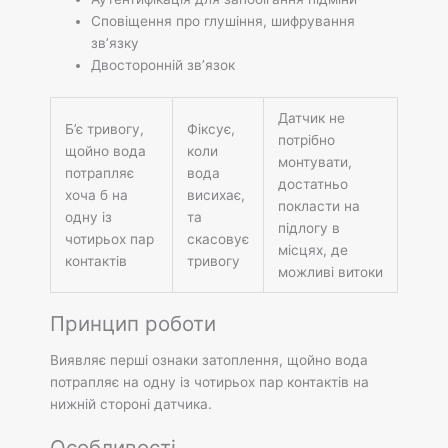
Сповіщення про глушіння, шифрування
зв’язку
Двосторонній зв’язок
Датчик не
Б’є тривогу,
Фіксує,
потрібно
щойно вода
коли
монтувати,
потрапляє
вода
достатньо
хоча б на
висихає,
покласти на
одну із
та
підлогу в
чотирьох пар
скасовує
місцях, де
контактів
тривогу
можливі витоки
Принцип роботи
Виявляє перші ознаки затоплення, щойно вода
потрапляє на одну із чотирьох пар контактів на
нижній стороні датчика.
Особливості