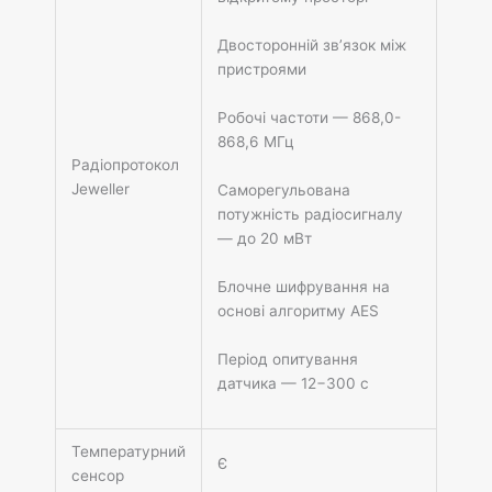
Двосторонній зв’язок між
пристроями
Робочі частоти — 868,0-
868,6 МГц
Радіопротокол
Jeweller
Саморегульована
потужність радіосигналу
— до 20 мВт
Блочне шифрування на
основі алгоритму AES
Період опитування
датчика — 12−300 с
Температурний
Є
сенсор