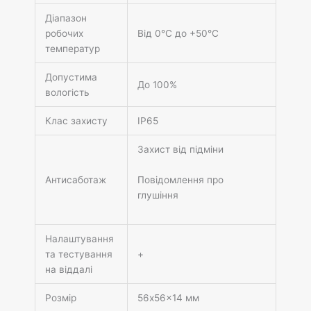
Діапазон
робочих
Від 0°С до +50°С
температур
Допустима
До 100%
вологість
Клас захисту
IP65
Захист від підміни
Повідомлення про
Антисаботаж
глушіння
Налаштування
та тестування
+
на віддалі
Розмір
56х56×14 мм