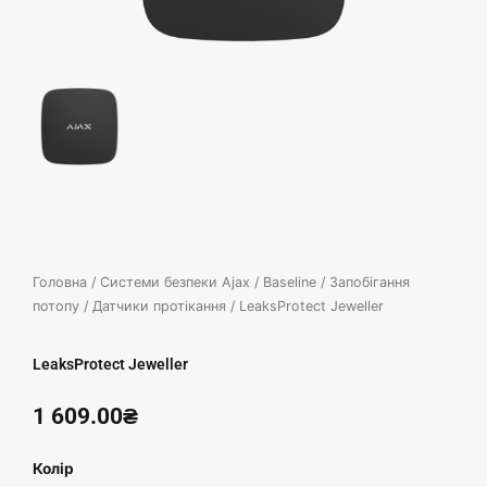
Головна
/
Системи безпеки Ajax
/
Baseline
/
Запобігання
потопу
/
Датчики протікання
/ LeaksProtect Jeweller
LeaksProtect Jeweller
1 609.00
₴
LeaksProtect
Колір