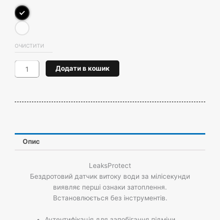
Jeweller
кількість
ОЧИСТИТИ
Додати в кошик
Опис
LeaksProtect
Бездротовий датчик витоку води за мілісекунди
виявляє перші ознаки затоплення.
Встановлюється без інструментів.
Аутентифікація для запобігання підміни