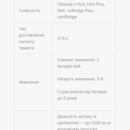
Працює з
Hub
,
Hub Plus
,
Сумісність
ReX
,
ocBridge Plus
,
uartBridge
Час
доставляння
0.15 с
сигналу
тривоги
Елемент живлення: 2
батареї AAA
Напруга живлення: 3 В
Живлення
Строк роботи від батареї:
до 5 років
Дальність зв’язку із
централлю — до 1300 м на
відкритому просторі